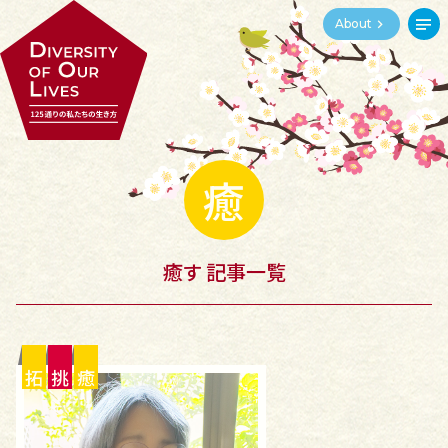
About
育
起
究
挑
支
む
こす
める
む
える
癒
商
拓
創
造
聴
う
く
る
る
く
癒す 記事一覧
護
調
編
表
伝
る
べる
む
す
える
拓
挑
癒
導
癒
結
く
す
ぶ