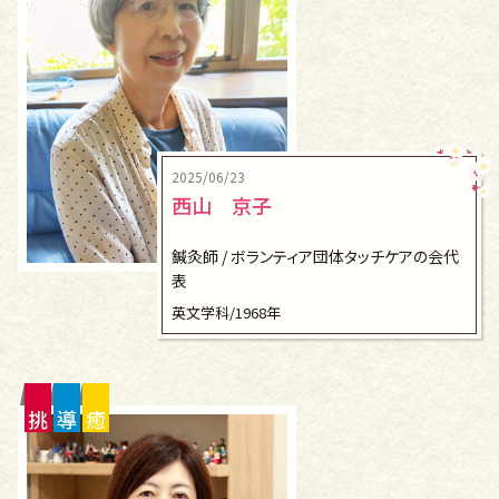
2025/06/23
西山 京子
鍼灸師 / ボランティア団体タッチケアの会代
表
英文学科/1968年
挑
導
癒