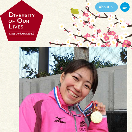
About
育
起
究
挑
支
む
こす
める
む
える
商
拓
創
造
聴
う
く
る
る
く
護
調
編
表
伝
る
べる
む
す
える
導
癒
結
く
す
ぶ