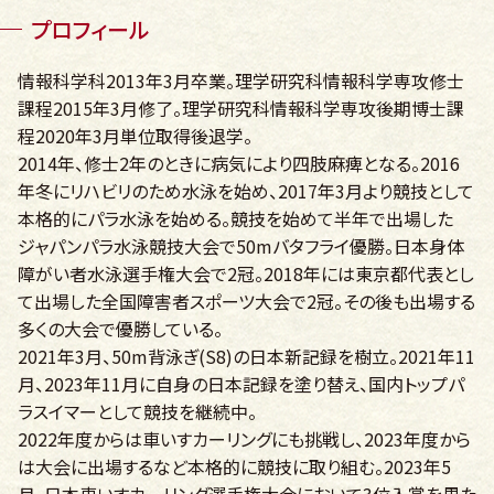
プロフィール
情報科学科2013年3月卒業。理学研究科情報科学専攻修士
課程2015年3月修了。理学研究科情報科学専攻後期博士課
程2020年3月単位取得後退学。
2014年、修士2年のときに病気により四肢麻痺となる。2016
年冬にリハビリのため水泳を始め、2017年3月より競技として
本格的にパラ水泳を始める。競技を始めて半年で出場した
ジャパンパラ水泳競技大会で50mバタフライ優勝。日本身体
障がい者水泳選手権大会で2冠。2018年には東京都代表とし
て出場した全国障害者スポーツ大会で2冠。その後も出場する
多くの大会で優勝している。
2021年3月、50m背泳ぎ(S8)の日本新記録を樹立。2021年11
月、2023年11月に自身の日本記録を塗り替え、国内トップパ
ラスイマーとして競技を継続中。
2022年度からは車いすカーリングにも挑戦し、2023年度から
は大会に出場するなど本格的に競技に取り組む。2023年5
月、日本車いすカーリング選手権大会において3位入賞を果た