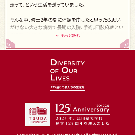
走って、という生活を送っていました。
そんな中、修士2年の夏に体調を崩したと思ったら思い
がけない大きな病気で長期の入院、手術。四肢麻痺とい
う障害が残りました。今まで当たり前のようにできていた
もっと読む
ことができなくなり、思い描いていた生活とは違う状況に
戸惑うことも。リハビリと療養のため１年間の休学をして
いる中で出会ったのがパラ水泳でした。
パラ水泳では様々な障害を持つ選手がいますが、自分の
障害と同程度の選手と競います。障害がそれぞれ違うの
で、自分の障害をよく理解し、自分の体にあった泳ぎ方を
追求していきます。「決められた答えがないからこそ、いく
らでも工夫ができる」「アプローチの仕方はたくさんあ
る」ということに気づき、研究と同じだなと思いました。大
学の勉強は高校までとは異なり決められた答えがない
ことが多々あります。「自分の頭でしっかりと考える」「周
囲の人とディスカッションをする」。ゼミでやってきたこの2