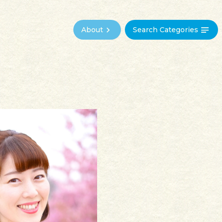
About
Search Categories
商
う
調
べる
結
ぶ