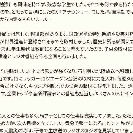
勉強にも興味を持てず、残念な学生でした。それでも何か夢を持た
のを、と思って目標にしたのが「アナウンサー」でした。就職活動で
まから内定をもらいました。
オ局では珍しく、報道部があります。国政選挙の特別番組や災害対
が世界遺産に登録されるまでを取材しました。歴史に残る瞬間に
ます。学生時代は教師になることも考えていたので、子供の取材にも
供達とラジオ番組を作る企画も行いました。
レビで挑戦したい」という思いが強くなり、石川県の北陸放送へ移籍し
ツ」です。特にサッカーJ2ツエーゲン金沢の取材に力を入れ、毎週3
合だけでなく、キャンプや敵地での試合の取材にも行きました。「話
す。企業トップや音楽評論家との番組も担当し、たくさんの人にイン
人との仕事も多く、局アナとしての仕事は充実していました。ただ
決めた時、次の目標を立てました。気象予報士になることです。私が
東日本大震災の時は、研修で生放送のラジオスタジオを見学していま