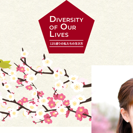
起
究
挑
支
こす
める
む
える
創
造
聴
護
る
る
く
る
表
伝
導
癒
す
える
く
す