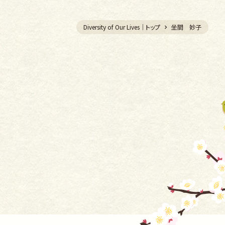
Diversity of Our Lives｜トップ
坐間 妙子
育
む
拓
く
編
む