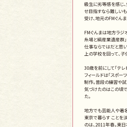
級生に劣等感を感じ、
せ目指すなら難しいも
受け、地元のFMぐん
FMぐんまは地方ラジ
糸場と絹産業遺産群」
仕事ならではだと思い
上の学校を回って、子
30歳を前にして「テ
フィールドは「スポー
制作。普段の練習や試
気づけたのはこの頃で
た。
地方でも芸能人や著名
東京で暮らす ことを
のは、2011年春。